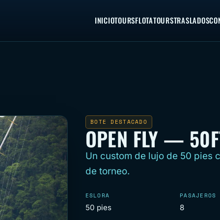
INICIO
TOURS
FLOTA
TOURS
TRASLADOS
CO
BOTE DESTACADO
OPEN FLY — 50
Un custom de lujo de 50 pies c
de torneo.
ESLORA
PASAJEROS
50 pies
8