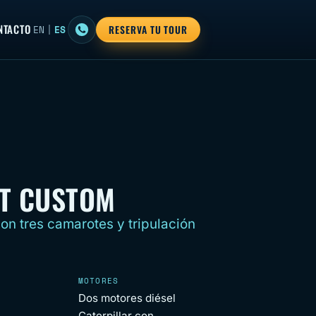
NTACTO
EN
|
ES
RESERVA TU TOUR
FT CUSTOM
on tres camarotes y tripulación
MOTORES
Dos motores diésel
Caterpillar con