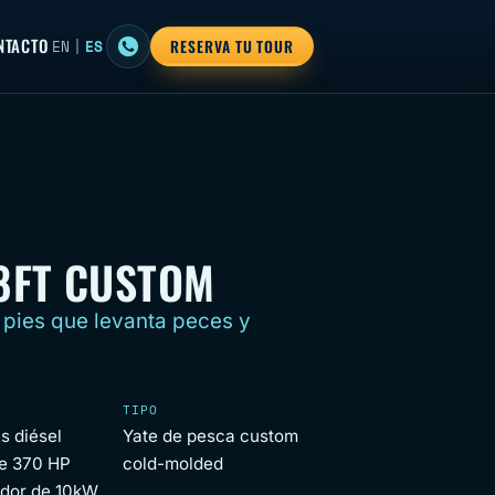
NTACTO
EN
|
ES
RESERVA TU TOUR
8FT CUSTOM
pies que levanta peces y
TIPO
s diésel
Yate de pesca custom
e 370 HP
cold-molded
dor de 10kW