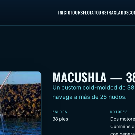
INICIO
TOURS
FLOTA
TOURS
TRASLADOS
CO
MACUSHLA — 3
Un custom cold-molded de 38 
navega a más de 28 nudos.
ESLORA
MOTORES
38 pies
Dos motore
Cummins d
con genera