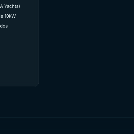
A Yachts)
de 10kW
udos